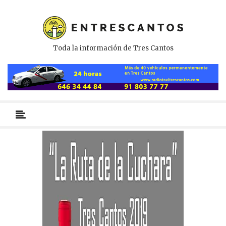
Toda la información de Tres Cantos
Menú
primario