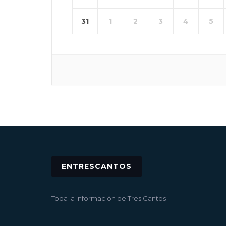
31
1
2
3
4
5
ENTRESCANTOS
Toda la información de Tres Cantos