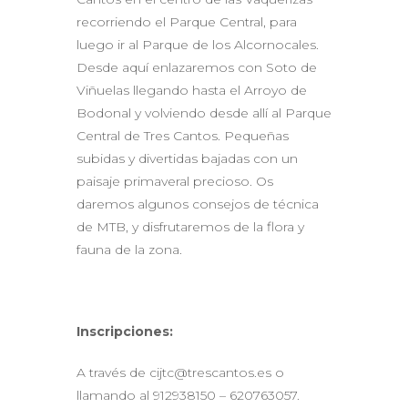
recorriendo el Parque Central, para
luego ir al Parque de los Alcornocales.
Desde aquí enlazaremos con Soto de
Viñuelas llegando hasta el Arroyo de
Bodonal y volviendo desde allí al Parque
Central de Tres Cantos. Pequeñas
subidas y divertidas bajadas con un
paisaje primaveral precioso. Os
daremos algunos consejos de técnica
de MTB, y disfrutaremos de la flora y
fauna de la zona.
Inscripciones:
A través de cijtc@trescantos.es o
llamando al 912938150 – 620763057.