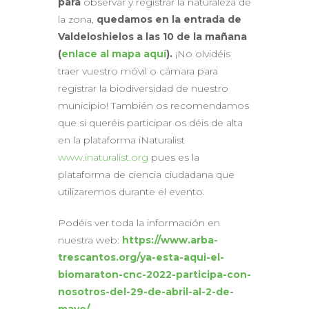
para
observar y registrar la naturaleza de
la zona,
quedamos en la entrada de
Valdeloshielos a las 10 de la mañana
(
enlace al mapa
aquí
).
¡No olvidéis
traer vuestro móvil o cámara para
registrar la biodiversidad de nuestro
municipio! También os recomendamos
que si queréis participar os déis de alta
en la plataforma iNaturalist
www.inaturalist.org
pues es la
plataforma de ciencia ciudadana que
utilizaremos durante el evento.
Podéis ver toda la información en
nuestra web:
https://www.arba-
trescantos.org/ya-esta-aqui-el-
biomaraton-cnc-2022-participa-con-
nosotros-del-29-de-abril-al-2-de-
mayo/