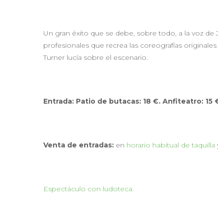
Un gran éxito que se debe, sobre todo, a la voz de J
profesionales que recrea las coreografías originale
Turner lucía sobre el escenario.
Entrada: Patio de buta
cas:
1
8
€. Anfiteatro:
1
5
Venta de entradas:
en
horario habitual de taquilla
Espectáculo con ludoteca.