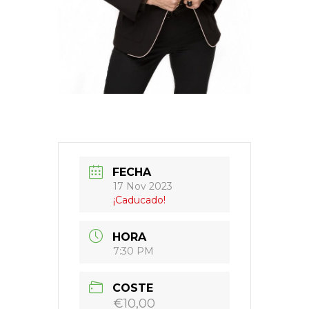
FECHA
17 Nov 2023
¡Caducado!
HORA
7:30 PM
COSTE
€10,00