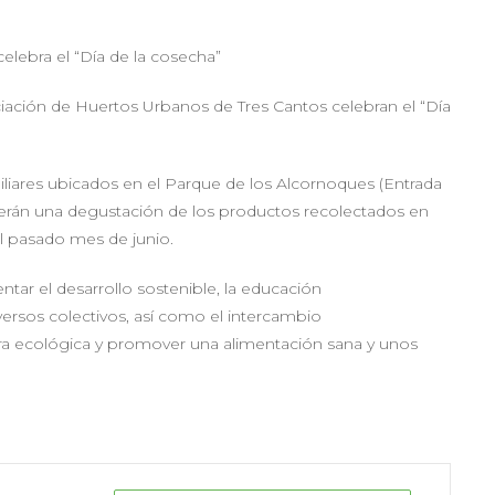
lebra el “Día de la cosecha”
iación de Huertos Urbanos de Tres Cantos celebran el “Día
miliares ubicados en el Parque de los Alcornoques (Entrada
ecerán una degustación de los productos recolectados en
l pasado mes de junio.
tar el desarrollo sostenible, la educación
versos colectivos, así como el intercambio
ura ecológica y promover una alimentación sana y unos