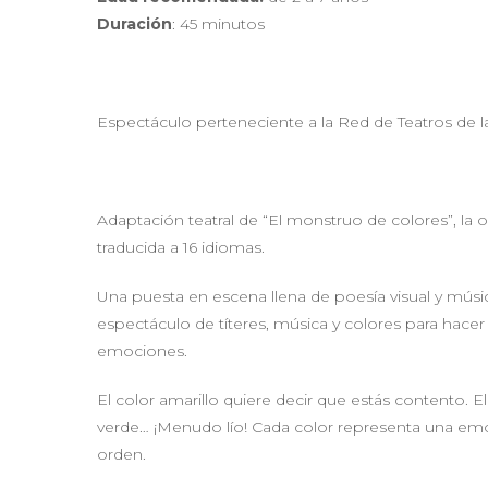
Duración
: 45 minutos
Espectáculo perteneciente a la Red de Teatros de
Adaptación teatral de “El monstruo de colores”, la
traducida a 16 idiomas.
Una puesta en escena llena de poesía visual y mús
espectáculo de títeres, música y colores para hace
emociones.
El color amarillo quiere decir que estás contento. El a
verde… ¡Menudo lío! Cada color representa una emo
orden.