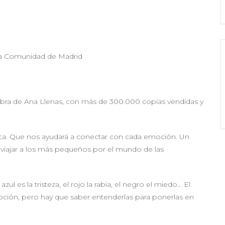
 la Comunidad de Madrid
 obra de Ana Llenas, con más de 300.000 copias vendidas y
ica. Que nos ayudará a conectar con cada emoción. Un
r viajar a los más pequeños por el mundo de las
zul es la tristeza, el rojo la rabia, el negro el miedo… El
ción, pero hay que saber entenderlas para ponerlas en