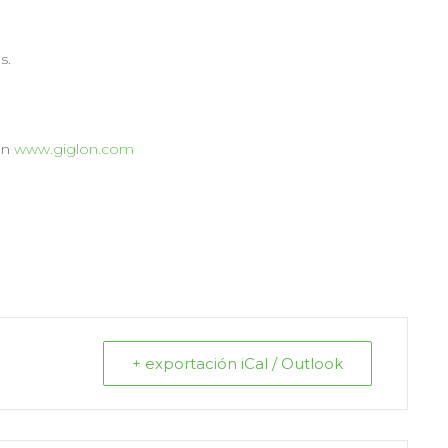
s.
en
www.giglon.com
+ exportación iCal / Outlook