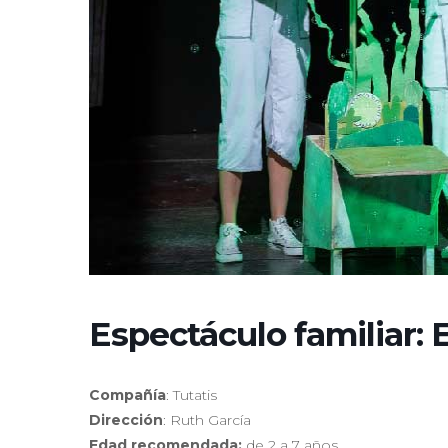
Espectáculo familiar: 
Compañía
: Tutatis
Dirección
: Ruth García
Edad recomendada:
de 2 a 7 años