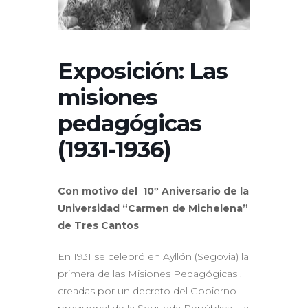
Exposición: Las
misiones
pedagógicas
(1931-1936)
Con motivo del 10º Aniversario de la
Universidad “Carmen de Michelena”
de Tres Cantos
En 1931 se celebró en Ayllón (Segovia) la
primera de las Misiones Pedagógicas ,
creadas por un decreto del Gobierno
provisional de la Segunda República. La