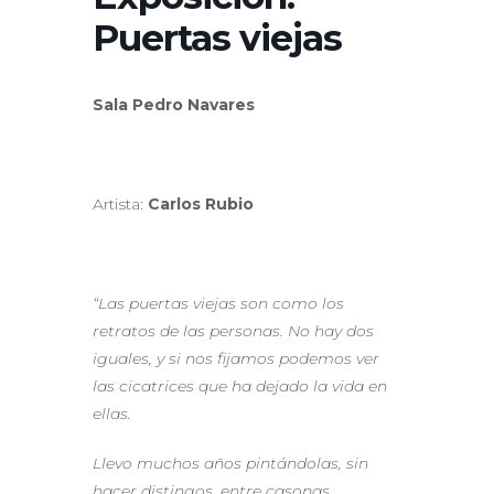
Puertas viejas
Sala Pedro Navares
Artista:
Carlos Rubio
“Las puertas viejas son como los
retratos de las personas. No hay dos
iguales, y si nos fijamos podemos ver
las cicatrices que ha dejado la vida en
ellas.
Llevo muchos años pintándolas, sin
hacer distingos, entre casonas