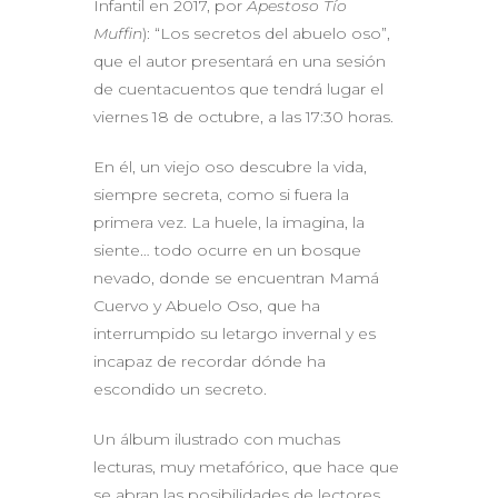
Infantil en 2017, por
Apestoso Tío
Muffin
): “Los secretos del abuelo oso”,
que el autor presentará en una sesión
de cuentacuentos que tendrá lugar el
viernes 18 de octubre, a las 17:30 horas.
En él, un viejo oso descubre la vida,
siempre secreta, como si fuera la
primera vez. La huele, la imagina, la
siente… todo ocurre en un bosque
nevado, donde se encuentran Mamá
Cuervo y Abuelo Oso, que ha
interrumpido su letargo invernal y es
incapaz de recordar dónde ha
escondido un secreto.
Un álbum ilustrado con muchas
lecturas, muy metafórico, que hace que
se abran las posibilidades de lectores