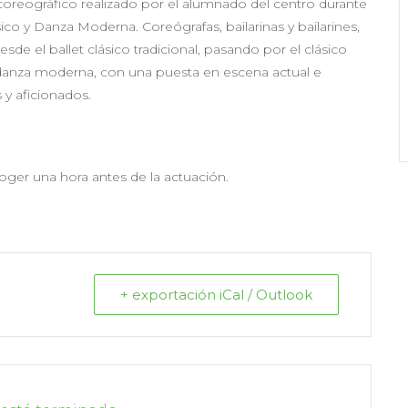
oreográfico realizado por el alumnado del centro durante
sico y Danza Moderna. Coreógrafas, bailarinas y bailarines,
sde el ballet clásico tradicional, pasando por el clásico
 danza moderna, con una puesta en escena actual e
s y aficionados.
oger una hora antes de la actuación.
+ exportación iCal / Outlook