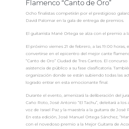
Flamenco “Canto de Oro”
Ocho finalistas competirán por el prestigioso gala
David Palomar en la gala de entrega de premios.
El guitarrista Mané Ortega se alza con el premio a
El próximo viernes 21 de febrero, a las 19:00 horas,
convertirse en el epicentro del mejor cante flamen
“Canto de Oro” Ciudad de Tres Cantos. El concurso 
asistencia de público a su fase clasificatoria. Tamb
organización donde se están subiendo todas las act
logrado entrar en esta emocionante final.
Durante el evento, amenizará la deliberación del jur
Caño Roto, José Antonio “El Tachu”, deleitará a lo
voz de Israel Paz y la maestría a la guitarra de Jos
En esta edición, José Manuel Ortega Sánchez, “Mané
con el novedoso premio a la Mejor Guitarra de Aco