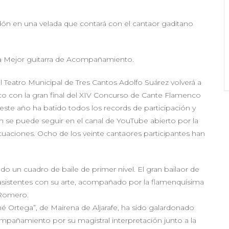
rdón en una velada que contará con el cantaor gaditano
 la Mejor guitarra de Acompañamiento.
 el Teatro Municipal de Tres Cantos Adolfo Suárez volverá a
co con la gran final del XIV Concurso de Cante Flamenco
este año ha batido todos los records de participación y
ién se puede seguir en el canal de YouTube abierto por la
uaciones. Ocho de los veinte cantaores participantes han
ado un cuadro de baile de primer nivel. El gran bailaor de
s asistentes con su arte, acompañado por la flamenquísima
é Romero.
 Ortega”, de Mairena de Aljarafe, ha sido galardonado
mpañamiento por su magistral interpretación junto a la