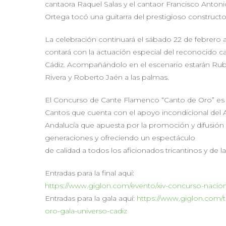
cantaora Raquel Salas y el cantaor Francisco Anton
Ortega tocó una guitarra del prestigioso constructo
La celebración continuará el sábado 22 de febrero 
contará con la actuación especial del reconocido 
Cádiz. Acompañándolo en el escenario estarán Rubén
Rivera y Roberto Jaén a las palmas.
El Concurso de Cante Flamenco “Canto de Oro” es una
Cantos que cuenta con el apoyo incondicional del 
Andalucía que apuesta por la promoción y difusión 
generaciones y ofreciendo un espectáculo
de calidad a todos los aficionados tricantinos y de
Entradas para la final aquí:
https://www.giglon.com/evento/xiv-concurso-nacion
Entradas para la gala aquí:
https://www.giglon.com/
oro-gala-universo-cadiz