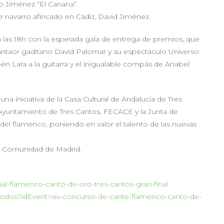
io Jiménez “El Canana”.
r navarro afincado en Cádiz, David Jiménez.
a las 18h con la esperada gala de entrega de premios, que
cantaor gaditano David Palomar y su espectáculo Universo
 Lara a la guitarra y el inigualable compás de Anabel
 iniciativa de la Casa Cultural de Andalucía de Tres
Ayuntamiento de Tres Cantos, FECACE y la Junta de
del flamenco, poniendo en valor el talento de las nuevas
 la Comunidad de Madrid.
al-flamenco-canto-de-oro-tres-cantos-gran-final
todos?idEvent=xiv-concurso-de-cante-flamenco-canto-de-