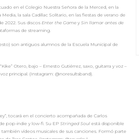
uado en el Colegio Nuestra Señora de la Merced, en la
Media, la sala Cadillac Solitario, en las fiestas de verano de
 de 2022. Sus discos
Enter the Game
y
Sin llamar antes de
lataformas de streaming.
esto) son antiguos alumnos de la Escuela Municipal de
ike” Otero, bajo – Ernesto Gutiérrez, saxo, guitarra y voz –
 voz principal. (Instagram: @noresultsband).
ley”, tocará en el concierto acompañada de Carlos
de pop-indie y low-fi. Su EP
Stringed Soul
está disponible
be también vídeos musicales de sus canciones. Formó parte