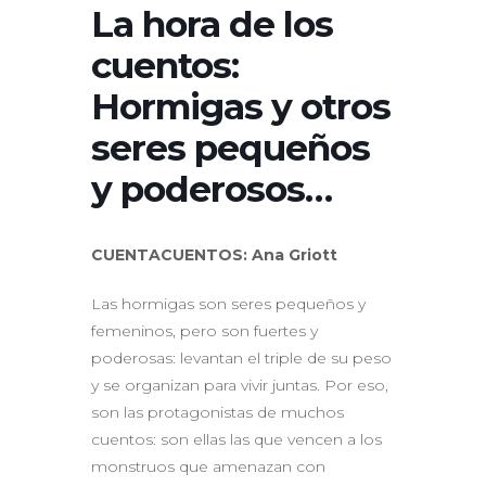
La hora de los
cuentos:
Hormigas y otros
seres pequeños
y poderosos…
CUENTACUENTOS: Ana Griott
Las hormigas son seres pequeños y
femeninos, pero son fuertes y
poderosas: levantan el triple de su peso
y se organizan para vivir juntas. Por eso,
son las protagonistas de muchos
cuentos: son ellas las que vencen a los
monstruos que amenazan con