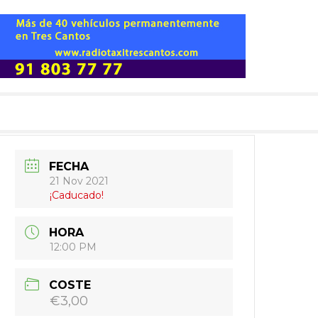
FECHA
21 Nov 2021
¡Caducado!
HORA
12:00 PM
COSTE
€3,00