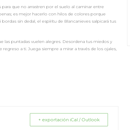
 para que no arrastren por el suelo al caminar entre
penas; es mejor hacerlo con hilos de colores porque
Si bordas sin dedal, el espíritu de Blancanieves salpicará tus
ue las puntadas vuelen alegres. Desordena tus miedos y
egreso a ti. Juega siempre a mirar a través de los ojales,
+ exportación iCal / Outlook