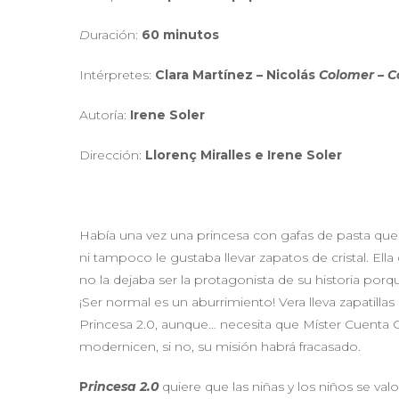
D
uración:
60 minutos
Intérpretes:
Clara Martínez – Nicolás
Colomer – 
Autoría:
Irene Soler
Dirección:
Llorenç Miralles e Irene Soler
Había una vez una princesa con gafas de pasta que no
ni tampoco le gustaba llevar zapatos de cristal. El
no la dejaba ser la protagonista de su historia po
¡Ser normal es un aburrimiento! Vera lleva zapatilla
Princesa 2.0, aunque… necesita que Míster Cuenta 
modernicen, si no, su misión habrá fracasado.
P
rincesa 2.0
quiere que las niñas y los niños se va