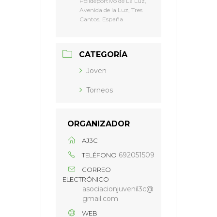
Polideportivo de La Luz,
Avenida de la Luz, Tres
Cantos, España
CATEGORÍA
Joven
Torneos
ORGANIZADOR
AJ3C
692051509
TELÉFONO
CORREO
ELECTRÓNICO
asociacionjuvenil3c@
gmail.com
WEB