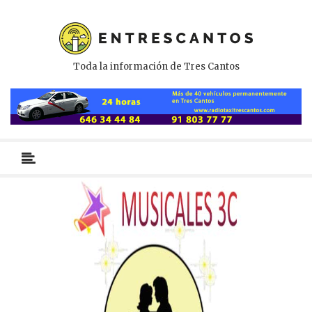
Toda la información de Tres Cantos
Menú
primario