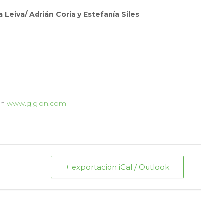
Leiva/ Adrián Coria y Estefanía Siles
€
en
www.giglon.com
+ exportación iCal / Outlook