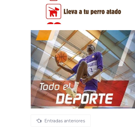
Navegación
Entradas anteriores
de