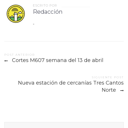
ESCRITO POR
Redacción
-
Post
POST ANTERIOR
Cortes M607 semana del 13 de abril
navigation
SIGUIENTE POST
Nueva estación de cercanías Tres Cantos
Norte