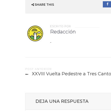
SHARE THIS
ESCRITO POR
Redacción
-
Post
POST ANTERIOR
XXVIII Vuelta Pedestre a Tres Cant
navigation
DEJA UNA RESPUESTA