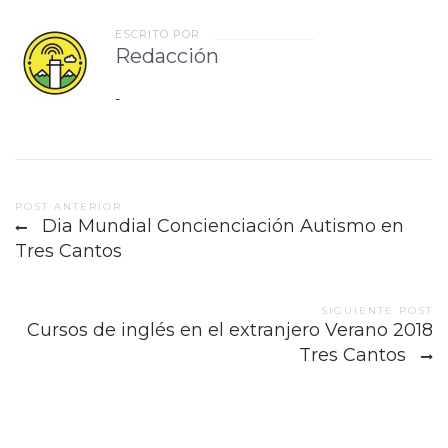
ESCRITO POR
Redacción
-
Post
POST ANTERIOR
Dia Mundial Concienciación Autismo en
navigation
Tres Cantos
SIGUIENTE POST
Cursos de inglés en el extranjero Verano 2018
Tres Cantos