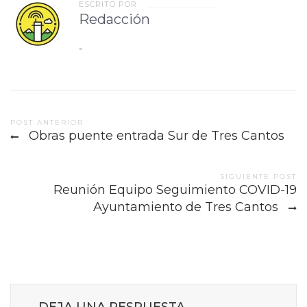
ESCRITO POR
Redacción
-
Post
POST ANTERIOR
Obras puente entrada Sur de Tres Cantos
navigation
SIGUIENTE POST
Reunión Equipo Seguimiento COVID-19
Ayuntamiento de Tres Cantos
DEJA UNA RESPUESTA