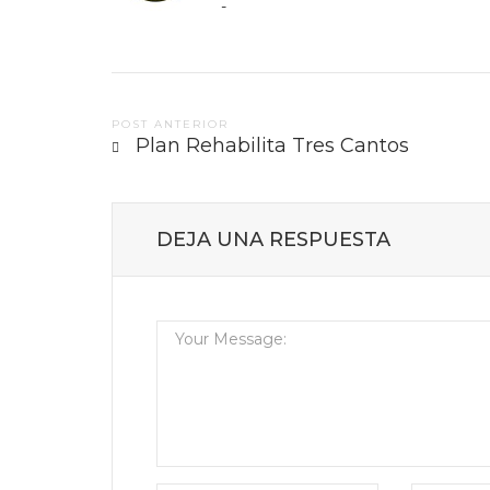
-
Post
POST ANTERIOR
Plan Rehabilita Tres Cantos
navigation
DEJA UNA RESPUESTA