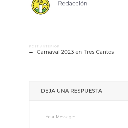
Redacción
-
Post
POST ANTERIOR
Carnaval 2023 en Tres Cantos
navigation
DEJA UNA RESPUESTA