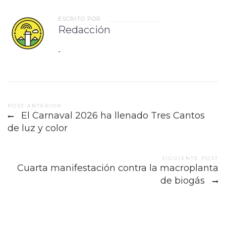
ESCRITO POR
Redacción
-
Post
POST ANTERIOR
El Carnaval 2026 ha llenado Tres Cantos
navigation
de luz y color
SIGUIENTE POST
Cuarta manifestación contra la macroplanta
de biogás