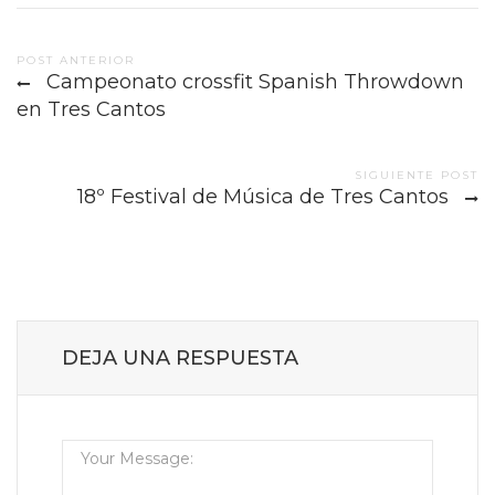
Post
POST ANTERIOR
Campeonato crossfit Spanish Throwdown
navigation
en Tres Cantos
SIGUIENTE POST
18º Festival de Música de Tres Cantos
DEJA UNA RESPUESTA