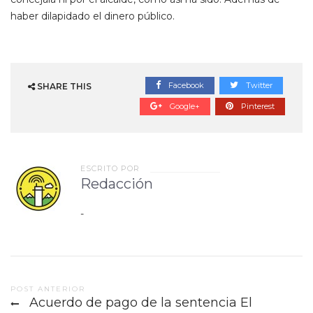
haber dilapidado el dinero público.
Facebook
Twitter
SHARE THIS
Google+
Pinterest
ESCRITO POR
Redacción
-
Post
POST ANTERIOR
Acuerdo de pago de la sentencia El