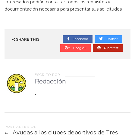
interesados podrán consultar todos los requisitos y
documentación necesaria para presentar sus solicitudes.
Facebook
Twitter
SHARE THIS
Google+
Pinterest
ESCRITO POR
Redacción
-
Post
POST ANTERIOR
Ayudas a los clubes deportivos de Tres