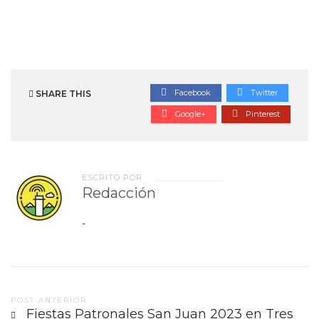
Facebook
Twitter
SHARE THIS
Google+
Pinterest
ESCRITO POR
Redacción
-
Post
POST ANTERIOR
Fiestas Patronales San Juan 2023 en Tres