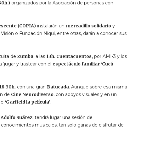
30h.)
organizados por la Asociación de personas con
lescente (COPIA)
instalarán un
mercadillo solidario
y
isión o Fundación Niqui, entre otras, darán a conocer sus
tuita de
Zumba
, a las
13h. Cuentacuentos,
por AMI-3 y los
ra ‘jugar y trastear con el
espectáculo familiar ‘Cucú-
18.30h.
con una gran
Batucada
. Aunque sobre esa misma
ón de
Cine Neurodiverso
, con apoyos visuales y en un
 de
‘Garfield la película’.
l Adolfo Suárez
, tendrá lugar una sesión de
 conocimientos musicales, tan solo ganas de disfrutar de