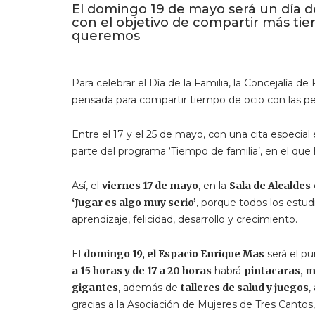
El domingo 19 de mayo será un día d
con el objetivo de compartir más ti
queremos
Para celebrar el Día de la Familia, la Concejalía 
pensada para compartir tiempo de ocio con las 
Entre el 17 y el 25 de mayo, con una cita especi
parte del programa ‘Tiempo de familia’, en el que
Así, el
viernes 17 de mayo
, en la
Sala de Alcaldes
‘Jugar es algo muy serio’
, porque todos los estu
aprendizaje, felicidad, desarrollo y crecimiento.
El
domingo 19, el Espacio Enrique Mas
será el p
a 15 horas y de 17 a 20 horas
habrá
pintacaras, m
gigantes
, además de
talleres de salud y juegos
,
gracias a la Asociación de Mujeres de Tres Cantos