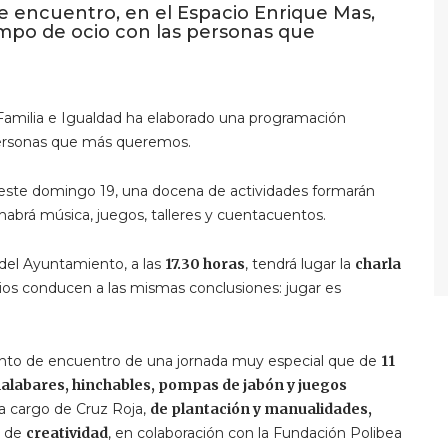
e encuentro, en el Espacio Enrique Mas,
empo de ocio con las personas que
de Familia e Igualdad ha elaborado una programación
personas que más queremos.
al este domingo 19, una docena de actividades formarán
 habrá música, juegos, talleres y cuentacuentos.
del Ayuntamiento, a las
17.30 horas
, tendrá lugar la
charla
dios conducen a las mismas conclusiones: jugar es
unto de encuentro de una jornada muy especial que de
11
alabares, hinchables, pompas de jabón y juegos
 a cargo de Cruz Roja,
de plantación y manualidades,
, de
creatividad
, en colaboración con la Fundación Polibea