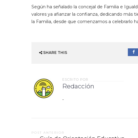
Según ha señalado la concejal de Familia e Igualdad
valores ya afianzar la confianza, dedicando más ti
la Familia, desde que comenzamos a celebrarlo ha
SHARE THIS
ESCRITO POR
Redacción
-
Post
POST ANTERIOR