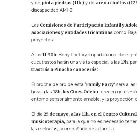
y de
pinta piedras (11h.)
y de
arena cinética (17.
discapacidad AMI-3.
Las
Comisiones de Participación Infantil y Ado
asociaciones y entidades tricantinas
como Baja V
proyectos.
A las
11.30h
. Body Factory impartirá una clase gra
cucutrastos harán una visita especial, a las
17h
. pa
trastrás a Pinocho conocerás’.
El broche de oro de esta
‘Family Party’
será a las
hora, a las
18h. los Cines Odeón
ofrecen una sesi
entorno sensorialmente amable, y la proyección
El día
25 de mayo, a las 11h. en el Centro Cultura
musicoterapia,
para la que no es necesario tener
las melodías, acompañado de la familia.