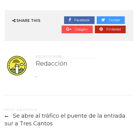
Facebook
Twitter
SHARE THIS
Google+
Pinterest
ESCRITO POR
Redacción
-
Post
POST ANTERIOR
Se abre al tráfico el puente de la entrada
navigation
sur a Tres Cantos