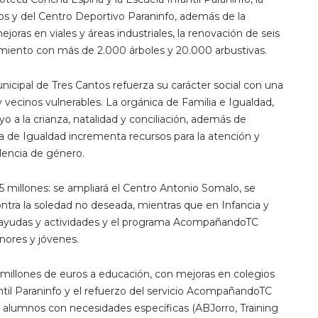
os y del Centro Deportivo Paraninfo, además de la
joras en viales y áreas industriales, la renovación de seis
amiento con más de 2.000 árboles y 20.000 arbustivas.
icipal de Tres Cantos refuerza su carácter social con una
 y vecinos vulnerables. La orgánica de Familia e Igualdad,
yo a la crianza, natalidad y conciliación, además de
a de Igualdad incrementa recursos para la atención y
lencia de género.
 millones: se ampliará el Centro Antonio Somalo, se
ontra la soledad no deseada, mientras que en Infancia y
n ayudas y actividades y el programa AcompañandoTC
enores y jóvenes.
 millones de euros a educación, con mejoras en colegios
antil Paraninfo y el refuerzo del servicio AcompañandoTC
 alumnos con necesidades específicas (ABJorro, Training