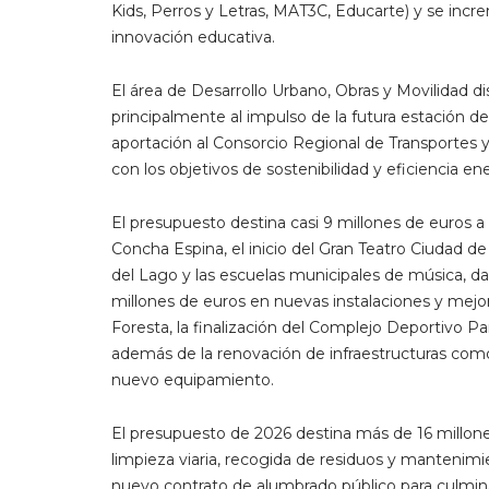
Kids, Perros y Letras, MAT3C, Educarte) y se incr
innovación educativa.
El área de Desarrollo Urbano, Obras y Movilidad d
principalmente al impulso de la futura estación d
aportación al Consorcio Regional de Transportes y 
con los objetivos de sostenibilidad y eficiencia en
El presupuesto destina casi 9 millones de euros a Cu
Concha Espina, el inicio del Gran Teatro Ciudad d
del Lago y las escuelas municipales de música, d
millones de euros en nuevas instalaciones y mejor
Foresta, la finalización del Complejo Deportivo Pa
además de la renovación de infraestructuras como 
nuevo equipamiento.
El presupuesto de 2026 destina más de 16 millones
limpieza viaria, recogida de residuos y mantenim
nuevo contrato de alumbrado público para culmina