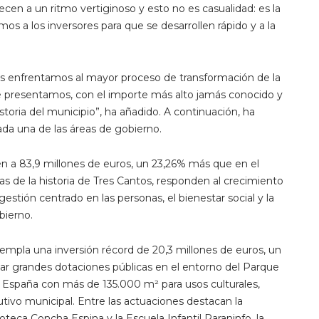
en a un ritmo vertiginoso y esto no es casualidad: es la
s a los inversores para que se desarrollen rápido y a la
s enfrentamos al mayor proceso de transformación de la
e presentamos, con el importe más alto jamás conocido y
storia del municipio”, ha añadido. A continuación, ha
da una de las áreas de gobierno.
n a 83,9 millones de euros, un 23,26% más que en el
sas de la historia de Tres Cantos, responden al crecimiento
stión centrado en las personas, el bienestar social y la
bierno.
mpla una inversión récord de 20,3 millones de euros, un
ar grandes dotaciones públicas en el entorno del Parque
e España con más de 135.000 m² para usos culturales,
cutivo municipal. Entre las actuaciones destacan la
ioteca Concha Espina y la Escuela Infantil Paraninfo, la