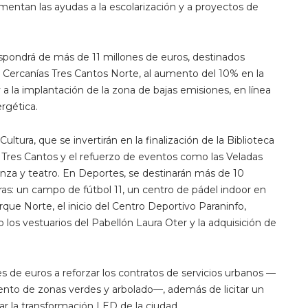
ementan las ayudas a la escolarización y a proyectos de
ispondrá de más de 11 millones de euros, destinados
e Cercanías Tres Cantos Norte, al aumento del 10% en la
a la implantación de la zona de bajas emisiones, en línea
ergética.
ltura, que se invertirán en la finalización de la Biblioteca
e Tres Cantos y el refuerzo de eventos como las Veladas
anza y teatro. En Deportes, se destinarán más de 10
as: un campo de fútbol 11, un centro de pádel indoor en
rque Norte, el inicio del Centro Deportivo Paraninfo,
los vestuarios del Pabellón Laura Oter y la adquisición de
 de euros a reforzar los contratos de servicios urbanos —
iento de zonas verdes y arbolado—, además de licitar un
r la transformación LED de la ciudad.