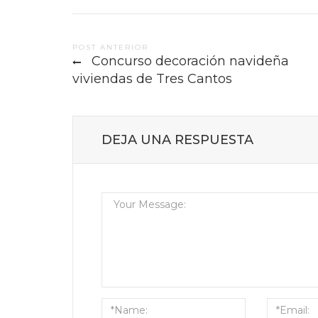
Post
POST ANTERIOR
Concurso decoración navideña
navigation
viviendas de Tres Cantos
DEJA UNA RESPUESTA