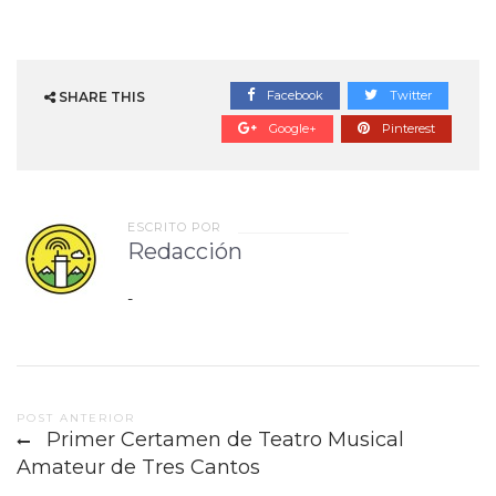
Facebook
Twitter
SHARE THIS
Google+
Pinterest
ESCRITO POR
Redacción
-
Post
POST ANTERIOR
Primer Certamen de Teatro Musical
navigation
Amateur de Tres Cantos