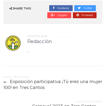
Facebook
Twitter
SHARE THIS
Google+
Pinterest
ESCRITO POR
Redacción
-
Post
POST ANTERIOR
Exposición participativa ¡Tú eres una mujer
navigation
100! en Tres Cantos
SIGUIENTE POST