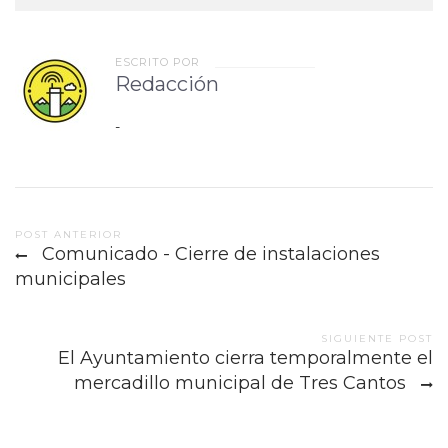
ESCRITO POR
Redacción
-
Post
POST ANTERIOR
Comunicado - Cierre de instalaciones
navigation
municipales
SIGUIENTE POST
El Ayuntamiento cierra temporalmente el
mercadillo municipal de Tres Cantos