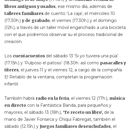
libros antiguos y usados
, ese mismo día, además de
talleres familiares
de cuento ‘La caja’, el miércoles 10
(17.30h.)
y de
grabado
, el viernes (17.30h.) y el domingo
(12h.), a través de un taller móvil enganchado a una bicicleta
con el que podremos observar su el proceso tradicional de
creación.
Los
cuentacuentos
del sábado 13 ‘Si yo tuviera una púa’
(17.15h.) y ‘Pulposo el patoso’ (18.30h. así como
pasacalles y
títeres
, el jueves 11 y el viernes 12, a cargo de la compañía
El Retablo de la ventana, completan la programación
infantil.
También habrá
radio en la feria
, el viernes 12 (17h.),
música
en directo
con la Fantástica Banda, para pequeños y
mayores, el sábado 13 (18h.),
‘Te receto un libro’,
de la
mano de Javier Fonseca y Chiqui Fabregat, también el
sábado (12.15h.) y
Juegos familiares desenchufados
, el