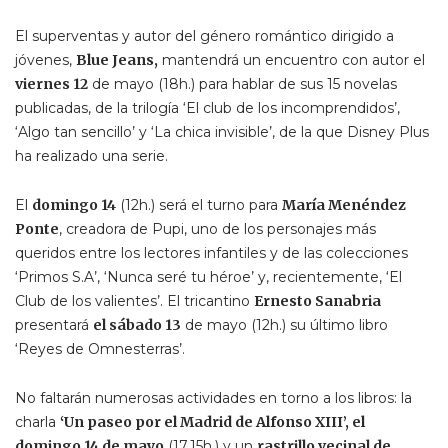
El superventas y autor del género romántico dirigido a
jóvenes,
Blue Jeans,
mantendrá un encuentro con autor el
viernes 12
de mayo (18h.) para hablar de sus 15 novelas
publicadas, de la trilogía ‘El club de los incomprendidos’,
‘Algo tan sencillo’ y ‘La chica invisible’, de la que Disney Plus
ha realizado una serie.
El
domingo 14
(12h.) será el turno para
María Menéndez
Ponte
, creadora de Pupi, uno de los personajes más
queridos entre los lectores infantiles y de las colecciones
‘Primos S.A’, ‘Nunca seré tu héroe’ y, recientemente, ‘El
Club de los valientes’. El tricantino
Ernesto Sanabria
presentará
el sábado 13
de mayo (12h.) su último libro
‘Reyes de Omnesterras’.
No faltarán numerosas actividades en torno a los libros: la
charla
‘Un paseo por el Madrid de Alfonso XIII’, el
domingo 14 de mayo
(17.15h.) y un
rastrillo vecinal de