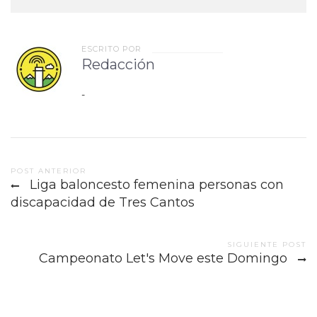
ESCRITO POR
Redacción
-
Post
POST ANTERIOR
Liga baloncesto femenina personas con
navigation
discapacidad de Tres Cantos
SIGUIENTE POST
Campeonato Let's Move este Domingo