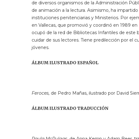
de diversos organismos de la Administración Públ
de animación a la lectura. Asimismo, ha impartido 
instituciones penitenciarias y Ministerios. Por ej
en Vallecas, que promovió y coordinó en 1989 en c
ocupó de la red de Bibliotecas Infantiles de este b
cuidar de sus lectores. Tiene predilección por el c
jóvenes.
ÁLBUM ILUSTRADO ESPAÑOL
Feroces,
de Pedro Mañas, ilustrado por David Sierr
ÁLBUM ILUSTRADO TRADUCCIÓN
Paula McPulgas,
de Anna Kemp y Adam Beer, trad