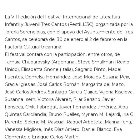
La VIII edición del Festival Internacional de Literatura
Infantil y Juvenil Tres Cantos (FestiLIJ3C), organizada por la
librería Serendipias, con el apoyo del Ayuntamiento de Tres
Cantos, se celebrará del 30 de enero al 2 de febrero en la
Factoría Cultural tricantina.
El festival contará con la participación, entre otros, de
Tamara Chubarovsky (Argentina), Steve Smallman (Reino
Unido), Elisabetta Gnone (Italia), Sagrario Pinto, Mabel
Fuentes, Demelsa Hernández, José Morales, Susana Peix,
Gracia Iglesias, José Carlos Román, Margarita del Mazo,
José Carlos Andrés, Santiago García-Clairac, Valeria Kiselova,
Susanna Isern, Victoria Álvarez, Pilar Serrano, Javier
Fonseca, Chiki Fabregat, Javier Fernández Jiménez, Alba
Quintas Garcilandia, Bruno Puelles, Myriam M. Lejardi, Iria G.
Parente, Selene M. Pascual, Raquel Arbeteta, Marina Tena,
Vanessa Migliore, Inés Díaz Arriero, Daniel Blanco, Eva
Clemente o Enrique Carlos Martín.