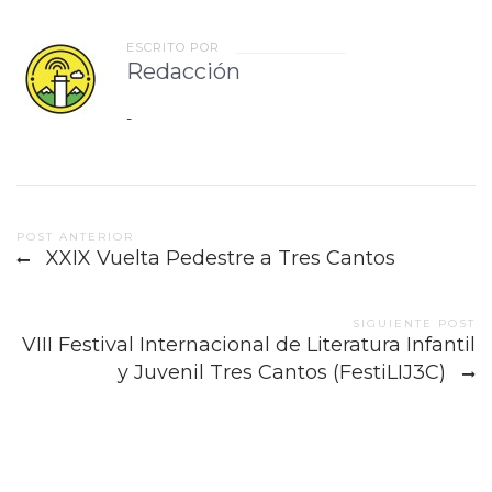
ESCRITO POR
Redacción
-
Post
POST ANTERIOR
XXIX Vuelta Pedestre a Tres Cantos
navigation
SIGUIENTE POST
VIII Festival Internacional de Literatura Infantil
y Juvenil Tres Cantos (FestiLIJ3C)