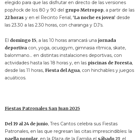
elegido para que las disfrutar en directo de las versiones
pop/rock de los 80 y 90 del
grupo Metropop
, a partir de las
22 horas
y en el Recinto Ferial,
‘La noche es joven’
desde
las 23.30 a las 2.30 horas, con charanga y DJ’s.
El
domingo 15
, a las 10 horas arrancará una
jornada
deportiva
con, yoga,
acuagym
, gimnasia rítmica, skate,
balonmano… en distintas instalaciones deportivas, con
actividades hasta las 18 horas y, en las
piscinas de Foresta
,
desde las 11 horas,
Fiesta del Agua
, con hinchables y juegos
acuáticos.
Fiestas Patronales San Juan 2025
Del 19 al 24 de junio
, Tres Cantos celebra sus Fiestas
Patronales, en las que regresan las citas imprescindibles: la
paella popular
, en la Plaza de la Familia el
sábado 21
; el