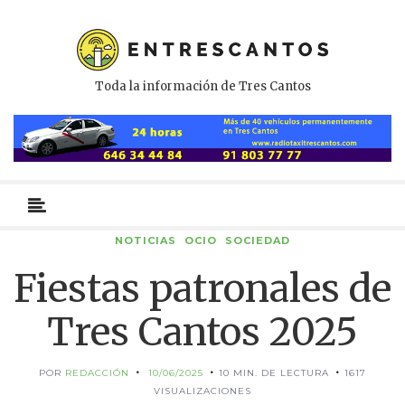
Toda la información de Tres Cantos
Menú
primario
NOTICIAS
OCIO
SOCIEDAD
Fiestas patronales de
Tres Cantos 2025
POR
REDACCIÓN
10/06/2025
10 MIN. DE LECTURA
1617
VISUALIZACIONES