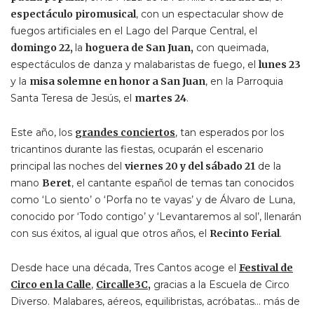
espectáculo piromusical
, con un espectacular show de
fuegos artificiales en el Lago del Parque Central, el
domingo 22,
la
hoguera de San Juan,
con queimada,
espectáculos de danza y malabaristas de fuego, el
lunes 23
y la
misa solemne en honor a San Juan
, en la Parroquia
Santa Teresa de Jesús, el
martes 24
.
Este año, los
grandes conciertos
, tan esperados por los
tricantinos durante las fiestas, ocuparán el escenario
principal las noches del
viernes 20 y del sábado 21
de la
mano
Beret
, el cantante español de temas tan conocidos
como ‘Lo siento’ o ‘Porfa no te vayas’ y de Álvaro de Luna,
conocido por ‘Todo contigo’ y ‘Levantaremos al sol’, llenarán
con sus éxitos, al igual que otros años, el
Recinto Ferial
.
Desde hace una década, Tres Cantos acoge el
Festival de
Circo en la Calle
,
Circalle3C
,
gracias a la Escuela de Circo
Diverso. Malabares, aéreos, equilibristas, acróbatas… más de