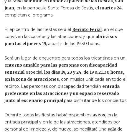
y la
Misa solemne en honor
al patrón de las fiestas, San
Juan,
en la parroquia Santa Teresa de Jesús,
el martes 24
,
completan el programa.
El epicentro de las fiestas será el
Recinto Ferial
,
en el que
conviven las casetas y las atracciones, y que
abrirá sus
puertas el jueves 19,
a partir de las 19.30 horas.
Será un lugar de encuentro para todos los tricantinos en un
entorno amable para las personas con discapacidad
sensorial
especial,
los días 19, 23 y 24
,
de 19 a 21.30 horas,
en la zona de atracciones
, con música unificada en todo el
recinto. Las personas con discapacidad tendrán
entrada
preferente en las atracciones y un espacio reservado
junto al escenario principal
para disfrutar de los conciertos.
Durante todas las fiestas habrá disponibles
aseos,
en la
entrada principal y en la de las atracciones, atendidos por
personal de limpieza y, de nuevo, se habilitará una
sala de