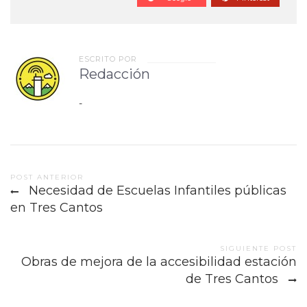
ESCRITO POR
Redacción
-
Post
POST ANTERIOR
Necesidad de Escuelas Infantiles públicas
navigation
en Tres Cantos
SIGUIENTE POST
Obras de mejora de la accesibilidad estación
de Tres Cantos