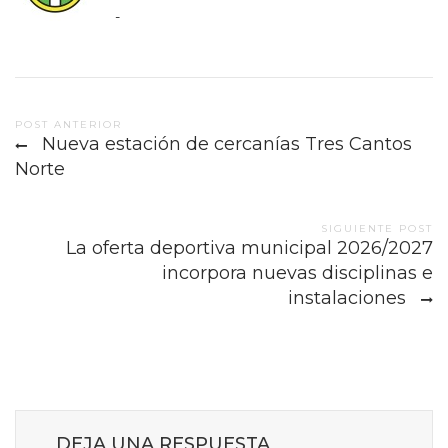
-
Post
POST ANTERIOR
Nueva estación de cercanías Tres Cantos
navigation
Norte
SIGUIENTE POST
La oferta deportiva municipal 2026/2027
incorpora nuevas disciplinas e
instalaciones
DEJA UNA RESPUESTA