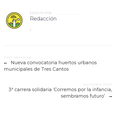
ESCRITO POR
Redacción
-
Post
POST ANTERIOR
Nueva convocatoria huertos urbanos
navigation
municipales de Tres Cantos
SIGUIENTE POST
3ª carrera solidaria ‘Corremos por la infancia,
sembramos futuro’