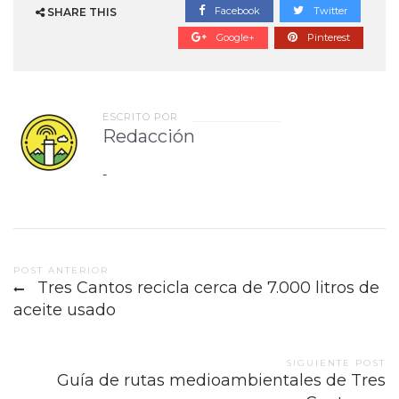
Facebook
Twitter
SHARE THIS
Google+
Pinterest
ESCRITO POR
Redacción
-
Post
POST ANTERIOR
Tres Cantos recicla cerca de 7.000 litros de
navigation
aceite usado
SIGUIENTE POST
Guía de rutas medioambientales de Tres