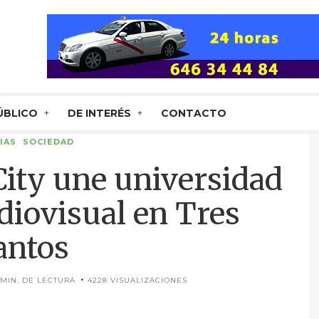
ÚBLICO
DE INTERÉS
CONTACTO
IAS
SOCIEDAD
ity une universidad
diovisual en Tres
antos
 MIN. DE LECTURA
4228 VISUALIZACIONES