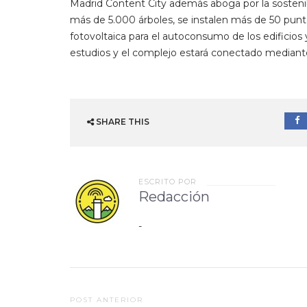
Madrid Content City además aboga por la sostenibi
más de 5.000 árboles, se instalen más de 50 punto
fotovoltaica para el autoconsumo de los edificios 
estudios y el complejo estará conectado mediante u
SHARE THIS
ESCRITO POR
Redacción
-
Post
POST ANTERIOR