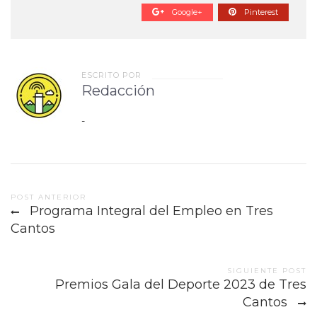
Google+
Pinterest
ESCRITO POR
Redacción
-
Post
POST ANTERIOR
Programa Integral del Empleo en Tres
navigation
Cantos
SIGUIENTE POST
Premios Gala del Deporte 2023 de Tres
Cantos